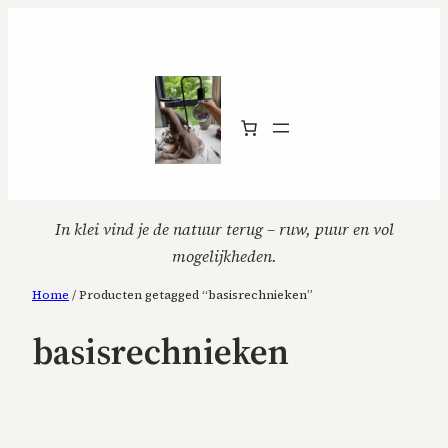
Ga
naar
Pinterest
Instagram
WordPress
Mail
Facebook
de
inhoud
In klei vind je de natuur terug – ruw, puur en vol
mogelijkheden.
Home
/ Producten getagged “basisrechnieken”
basisrechnieken