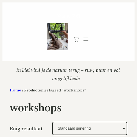
Ga
naar
Pinterest
Instagram
WordPress
Mail
Facebook
de
inhoud
In klei vind je de natuur terug – ruw, puur en vol 
mogelijkheden
Home
/ Producten getagged “workshops”
workshops
Enig resultaat